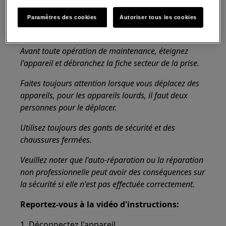
Lave-vaisselle intégré
Paramètres des cookies
Autoriser tous les cookies
Solution
Avant toute opération de maintenance, éteignez
l'appareil et débranchez la fiche secteur de la
prise.
Faites toujours attention lorsque vous déplacez des
appareils, pour les appareils lourds, il faut deux
personnes pour le déplacer.
Utilisez toujours des gants de sécurité et des
chaussures fermées.
Veuillez noter que l'auto-réparation ou la réparation
non professionnelle peut avoir des conséquences sur
la sécurité si elle n'est pas effectuée correctement.
Reportez-vous à la vidéo d'instructions:
1. Déconnectez l'appareil.