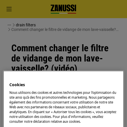
drain filters
Comment changer le filtre de vidange de mon lave-vaisselle?
(vidéo)
Comment changer le filtre
de vidange de mon lave-
vaisselle? (vidéo)
Problème
Cookies
Comment changer le filtre de vidange au
Nous utilisons des cookies et autres technologies pour l’optimisation du
lave-vaisselle?
site ainsi qu’à des fins promotionnelles et marketing. Nous partageons
également des informations concernant votre utilisation de notre site
Web avec nos partenaires de réseaux sociaux, publicitaires et
S'applique à
analytiques. En cliquant sur « Autoriser tous les cookies », vous acceptez
notre utilisation des cookies. Pour plus d'informations, veuillez
consulter notre déclaration relative aux cookies.
Lave-vaisselle pose libre