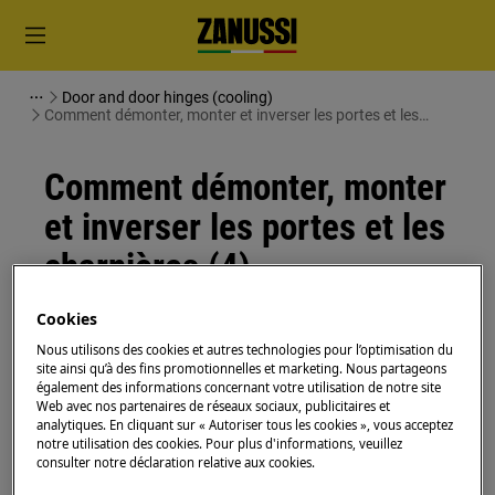
Door and door hinges (cooling)
Comment démonter, monter et inverser les portes et les
charnières (4)
Comment démonter, monter
et inverser les portes et les
charnières (4)
Cookies
Solution
Nous utilisons des cookies et autres technologies pour l’optimisation du
Avant toute opération de maintenance, éteignez
site ainsi qu’à des fins promotionnelles et marketing. Nous partageons
également des informations concernant votre utilisation de notre site
l'appareil et débranchez la fiche secteur de la
prise.
Web avec nos partenaires de réseaux sociaux, publicitaires et
analytiques. En cliquant sur « Autoriser tous les cookies », vous acceptez
Faites toujours attention lorsque vous déplacez des
notre utilisation des cookies. Pour plus d'informations, veuillez
consulter notre déclaration relative aux cookies.
appareils, pour les appareils lourds, il faut deux
personnes pour le déplacer.