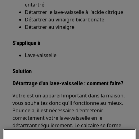
entartré
Détartrer le lave-vaisselle à l'acide citrique
Détartrer au vinaigre bicarbonate
Détartrer au vinaigre
S'applique à
Lave-vaisselle
Solution
Détartrage d'un lave-vaisselle : comment faire?
Votre est un appareil important dans la maison,
vous souhaitez donc qu'il fonctionne au mieux.
Pour cela, il est nécessaire d'entretenir
correctement votre lave-vaisselle en le
détartrant régulièrement. Le calcaire se forme
dans votre lave-vaisselle et limite le