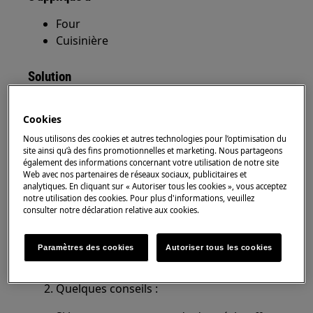
Four
Cuisinière
Solution
Le métal se dilate lorsqu'il est exposé à la
Cookies
chaleur.
Si la plaque de cuisson chauffe de manière
Nous utilisons des cookies et autres technologies pour l’optimisation du
site ainsi qu’à des fins promotionnelles et marketing. Nous partageons
inégale, le métal se dilate à des degrés
également des informations concernant votre utilisation de notre site
divers, par exemple lorsque vous placez
Web avec nos partenaires de réseaux sociaux, publicitaires et
une pizza ronde et congelée sur une
analytiques. En cliquant sur « Autoriser tous les cookies », vous acceptez
notre utilisation des cookies. Pour plus d'informations, veuillez
plaque de cuisson chaude. Cela crée une
consulter notre déclaration relative aux cookies.
tension dans la plaque et la déforme.
Après refroidissement, la plaque de
Paramètres des cookies
Autoriser tous les cookies
cuisson reprend sa forme initiale.
Quelques conseils :