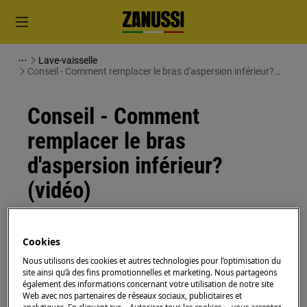
Lave-vaisselle
Conseil - Comment remplacer le bras d'aspersion inférieur?
(vidéo)
Conseil - Comment
remplacer le bras
d'aspersion inférieur?
(vidéo)
Problème
Cookies
Comment remplacer le bras gicleur
inférieur dans le lave-vaisselle ?
Nous utilisons des cookies et autres technologies pour l’optimisation du
site ainsi qu’à des fins promotionnelles et marketing. Nous partageons
également des informations concernant votre utilisation de notre site
S'applique à
Web avec nos partenaires de réseaux sociaux, publicitaires et