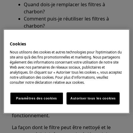
Quand dois-je remplacer les filtres à
charbon?
Comment puis-je réutiliser les filtres à
charbon?
S'applique à
Cookies
Hotte
Nous utilisons des cookies et autres technologies pour l’optimisation du
site ainsi qu’à des fins promotionnelles et marketing. Nous partageons
également des informations concernant votre utilisation de notre site
Solution
Web avec nos partenaires de réseaux sociaux, publicitaires et
analytiques. En cliquant sur « Autoriser tous les cookies », vous acceptez
notre utilisation des cookies. Pour plus d'informations, veuillez
Les filtres à charbon absorbent les odeurs et
consulter notre déclaration relative aux cookies.
sont nécessaires si vous choisissez la
recirculation. L'entretien régulier et le
Paramètres des cookies
Autoriser tous les cookies
remplacement des filtres à charbon de votre
hotte sont essentiels pour un bon
fonctionnement.
La façon dont le filtre peut être nettoyé et le