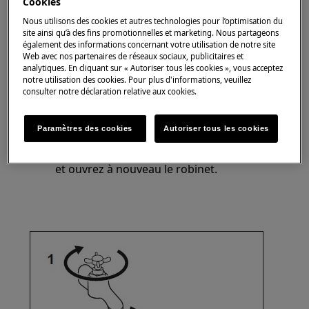
Cookies
Nous utilisons des cookies et autres technologies pour l’optimisation du
Solution
site ainsi qu’à des fins promotionnelles et marketing. Nous partageons
également des informations concernant votre utilisation de notre site
Vérifiez le drain pour obstruction.
Web avec nos partenaires de réseaux sociaux, publicitaires et
analytiques. En cliquant sur « Autoriser tous les cookies », vous acceptez
notre utilisation des cookies. Pour plus d'informations, veuillez
Vérifiez si le robinet d'eau est ouvert.
consulter notre déclaration relative aux cookies.
Fermez le robinet, débranchez le tuyau
Paramètres des cookies
Autoriser tous les cookies
d'alimentation et nettoyez le filtre du
tuyau. Rebranchez le tuyau d'alimentation
et ouvrez à nouveau le robinet.