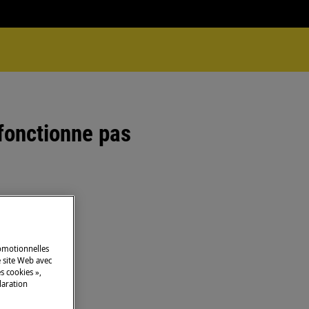
 fonctionne pas
romotionnelles
 site Web avec
s cookies »,
laration