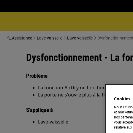
Assistance
Lave-vaisselle
Lave-vaisselle
Dysfonctionnement -
Dysfonctionnement - La fon
Problème
La fonction AirDry ne fonctionne plus.
La porte ne s'ouvre plus à la fin du prog
Cookies
Nous utiliso
S'applique à
et marketin
nos partenai
Lave-vaisselle
vous accepte
relative aux