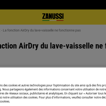
 La fonction AirDry du lave-vaisselle ne fonctionne pas
ction AirDry du lave-vaisselle ne
ramme.
ns des cookies et autres technologies pour l’optimisation du site ainsi qu’à des fins p
g. Nous partageons également des informations concernant votre utilisation de notre
res de réseaux sociaux, publicitaires et analytiques. En cliquant sur « Autoriser tous le
z notre utilisation des cookies. Pour plus d'informations, veuillez consulter notre déc
 cookies.