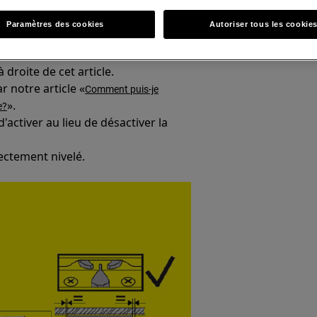
Paramètres des cookies
Autoriser tous les cookie
vent dans le manuel d'utilisation.
à droite de cet article.
 notre article «
Comment puis-je
».
e?
activer au lieu de désactiver la
rectement nivelé.