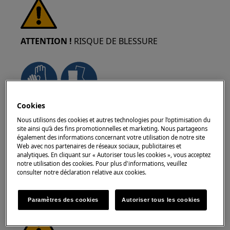
ATTENTION !
RISQUE DE BLESSURE
Cookies
Faites toujours attention lorsque vous déplacez
Nous utilisons des cookies et autres technologies pour l’optimisation du
des appareils. Pour les appareils lourds, il est
site ainsi qu’à des fins promotionnelles et marketing. Nous partageons
plus sûr que deux personnes les déplacent.
également des informations concernant votre utilisation de notre site
Utilisez toujours des gants de sécurité et des
Web avec nos partenaires de réseaux sociaux, publicitaires et
analytiques. En cliquant sur « Autoriser tous les cookies », vous acceptez
chaussures de sécurité. Portez des gants de
notre utilisation des cookies. Pour plus d'informations, veuillez
sécurité en tout temps pour vous protéger des
consulter notre déclaration relative aux cookies.
coupures dues aux arêtes vives.
Paramètres des cookies
Autoriser tous les cookies