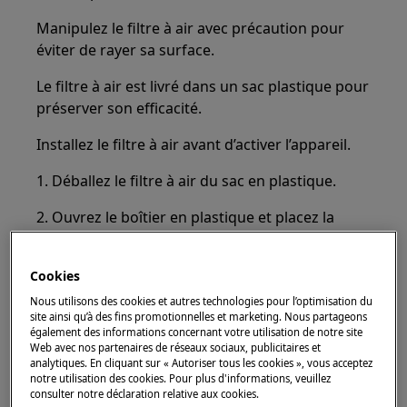
Manipulez le filtre à air avec précaution pour
éviter de rayer sa surface.
Le filtre à air est livré dans un sac plastique pour
préserver son efficacité.
Installez le filtre à air avant d’activer l’appareil.
1. Déballez le filtre à air du sac en plastique.
2. Ouvrez le boîtier en plastique et placez la
surface plissée sur la grille, en installant le filtre
à l’intérieur de la zone marquée sur la surface
Cookies
quadrillée.
Nous utilisons des cookies et autres technologies pour l’optimisation du
site ainsi qu’à des fins promotionnelles et marketing. Nous partageons
également des informations concernant votre utilisation de notre site
Web avec nos partenaires de réseaux sociaux, publicitaires et
analytiques. En cliquant sur « Autoriser tous les cookies », vous acceptez
notre utilisation des cookies. Pour plus d'informations, veuillez
consulter notre déclaration relative aux cookies.