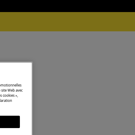
romotionnelles
 site Web avec
s cookies »,
laration
s