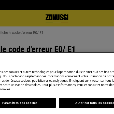
fiche le code d'erreur E0/ E1
 le code d'erreur E0/ E1
ns des cookies et autres technologies pour l’optimisation du site ainsi qu’à des fins p
g. Nous partageons également des informations concernant votre utilisation de notre
res de réseaux sociaux, publicitaires et analytiques. En cliquant sur « Autoriser tous le
z notre utilisation des cookies. Pour plus d'informations, veuillez consulter notre déc
r E0/ E1
 cookies.
Paramètres des cookies
Autoriser tous les cookie