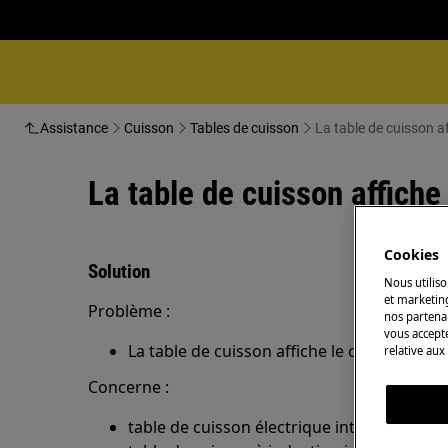
Assistance
Cuisson
Tables de cuisson
La table de cuisson af
La table de cuisson affiche
Cookies
Solution
Nous utiliso
et marketin
Problème :
nos partenai
vous accepte
La table de cuisson affiche le code d'erreu
relative aux
Concerne :
table de cuisson électrique intégrée