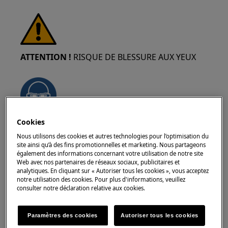
ATTENTION !
RISQUE DE BLESSURE AUX YEUX
Cookies
Portez des lunettes de sécurité si vous effectuez
des travaux de maintenance ou de réparation
Nous utilisons des cookies et autres technologies pour l’optimisation du
site ainsi qu’à des fins promotionnelles et marketing. Nous partageons
impliquant des ressorts.
également des informations concernant votre utilisation de notre site
Web avec nos partenaires de réseaux sociaux, publicitaires et
analytiques. En cliquant sur « Autoriser tous les cookies », vous acceptez
notre utilisation des cookies. Pour plus d'informations, veuillez
consulter notre déclaration relative aux cookies.
ATTENTION !
RISQUE DE PINCEMENT
Paramètres des cookies
Autoriser tous les cookies