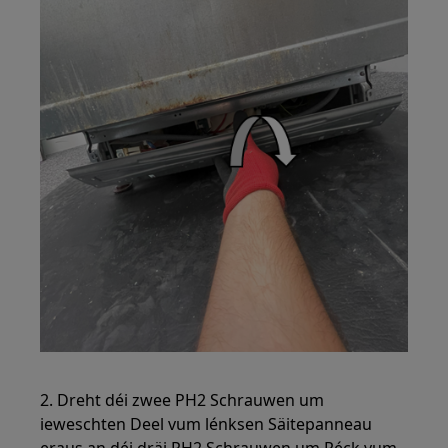
2. Dreht déi zwee PH2 Schrauwen um
ieweschten Deel vum lénksen Säitepanneau
eraus an déi dräi PH2 Schrauwen um Réck vum