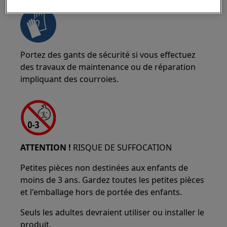
Portez des gants de sécurité si vous effectuez
des travaux de maintenance ou de réparation
impliquant des courroies.
ATTENTION !
RISQUE DE SUFFOCATION
Petites pièces non destinées aux enfants de
moins de 3 ans. Gardez toutes les petites pièces
et l'emballage hors de portée des enfants.
Seuls les adultes devraient utiliser ou installer le
produit.