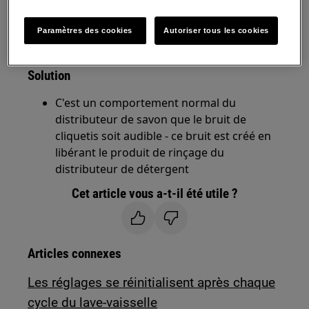
Lave-vaisselle intégrés
Paramètres des cookies
Autoriser tous les cookies
Lave-vaisselle pose-libre
Solution
C'est un comportement normal du
distributeur de savon que le bruit de
cliquetis soit audible - ce bruit est créé en
libérant le produit de rinçage du
distributeur de détergent
Cet article vous a-t-il été utile ?
Articles connexes
Les réglages se réinitialisent après chaque
cycle du lave-vaisselle