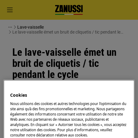
Lave-vaisselle
Le lave-vaisselle émet un bruit de cliquetis / tic pendant le
cycle
Le lave-vaisselle émet un
bruit de cliquetis / tic
pendant le cycle
Problème
Cookies
Le lave-vaisselle émet un bruit de cliquetis /
Nous utilisons des cookies et autres technologies pour l’optimisation du
tic pendant le cycle
site ainsi qu’à des fins promotionnelles et marketing. Nous partageons
Le distributeur de détergent crée un bruit
également des informations concernant votre utilisation de notre site
qui est audible pendant le cycle
Web avec nos partenaires de réseaux sociaux, publicitaires et
analytiques. En cliquant sur « Autoriser tous les cookies », vous acceptez
notre utilisation des cookies. Pour plus d'informations, veuillez
S'applique à
consulter notre déclaration relative aux cookies.