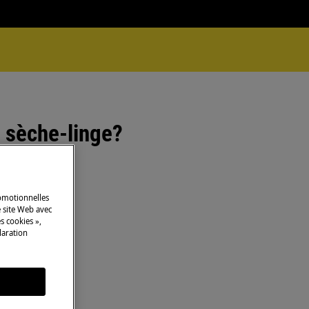
u sèche-linge?
romotionnelles
 site Web avec
s cookies »,
laration
s