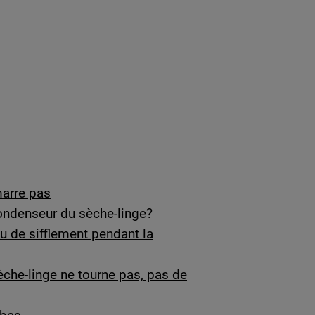
marre pas
condenseur du sèche-linge?
u de sifflement pendant la
che-linge ne tourne pas, pas de