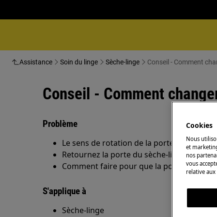
Assistance
Soin du linge
Sèche-linge
Conseil - Comment chang
Conseil - Comment changer 
Problème
Cookies
Nous utiliso
Le sens de rotation de la porte du sèche-li
et marketin
Retournez la porte du sèche-linge.
nos partenai
vous accepte
Comment faire pour que la porte du sèche
relative aux
S'applique à
Sèche-linge