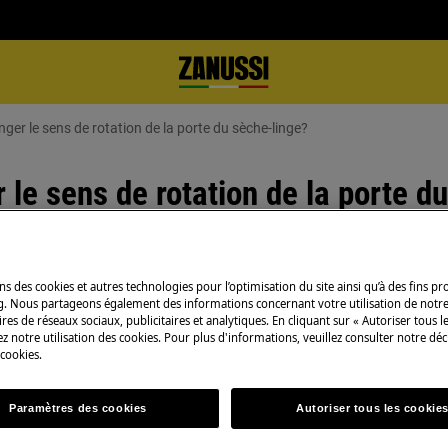
er le sens de rotation de la porte du sèche-linge?
le sens de rotation de la porte d
ns des cookies et autres technologies pour l’optimisation du site ainsi qu’à des fins p
nge peut-il être modifié?
g. Nous partageons également des informations concernant votre utilisation de notre
res de réseaux sociaux, publicitaires et analytiques. En cliquant sur « Autoriser tous le
z notre utilisation des cookies. Pour plus d'informations, veuillez consulter notre déc
-linge s'ouvre différemment?
 cookies.
Paramètres des cookies
Autoriser tous les cookie