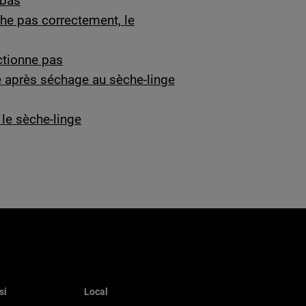
 bas
he pas correctement, le
ctionne pas
e après séchage au sèche-linge
le sèche-linge
si
Local