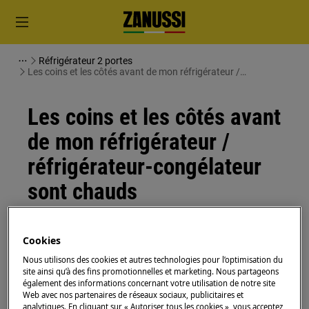
Réfrigérateur 2 portes
Les coins et les côtés avant de mon réfrigérateur /
réfrigérateur-congélateur sont chauds
Les coins et les côtés avant
de mon réfrigérateur /
réfrigérateur-congélateur
sont chauds
Solution
Cookies
Question :
Nous utilisons des cookies et autres technologies pour l’optimisation du
site ainsi qu’à des fins promotionnelles et marketing. Nous partageons
Pourquoi les coins et les côtés avant de
également des informations concernant votre utilisation de notre site
Web avec nos partenaires de réseaux sociaux, publicitaires et
mon réfrigérateur / réfrigérateur-
analytiques. En cliquant sur « Autoriser tous les cookies », vous acceptez