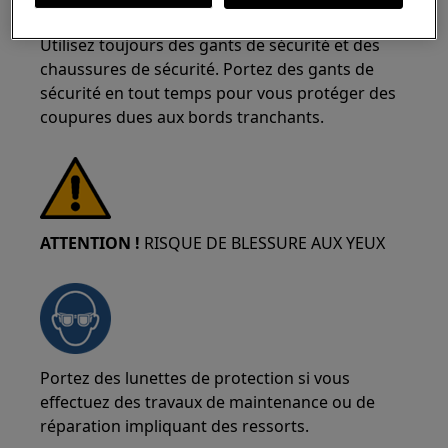
plus sûr que deux personnes les déplacent.
Utilisez toujours des gants de sécurité et des
chaussures de sécurité. Portez des gants de
sécurité en tout temps pour vous protéger des
coupures dues aux bords tranchants.
ATTENTION !
RISQUE DE BLESSURE AUX YEUX
Portez des lunettes de protection si vous
effectuez des travaux de maintenance ou de
réparation impliquant des ressorts.