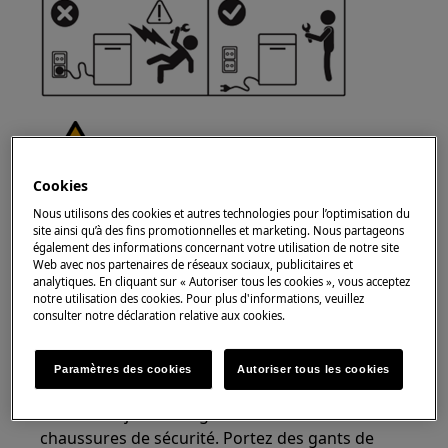
Cookies
ATTENTION !
RISQUE DE BLESSURE
Nous utilisons des cookies et autres technologies pour l’optimisation du
site ainsi qu’à des fins promotionnelles et marketing. Nous partageons
également des informations concernant votre utilisation de notre site
Web avec nos partenaires de réseaux sociaux, publicitaires et
analytiques. En cliquant sur « Autoriser tous les cookies », vous acceptez
notre utilisation des cookies. Pour plus d'informations, veuillez
consulter notre déclaration relative aux cookies.
Faites toujours attention lorsque vous déplacez
des appareils. Pour les appareils lourds, il est
Paramètres des cookies
Autoriser tous les cookies
plus sûr que deux personnes les déplacent.
Utilisez toujours des gants de sécurité et des
chaussures de sécurité. Portez des gants de