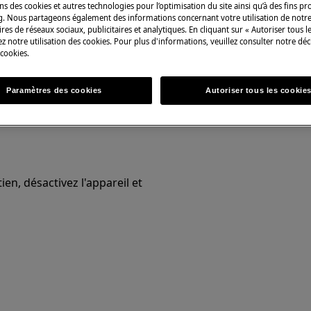
ns des cookies et autres technologies pour l’optimisation du site ainsi qu’à des fins p
g. Nous partageons également des informations concernant votre utilisation de notre
res de réseaux sociaux, publicitaires et analytiques. En cliquant sur « Autoriser tous le
 du manuel d'utilisation de votre
z notre utilisation des cookies. Pour plus d'informations, veuillez consulter notre déc
u de maintenance.
 cookies.
Paramètres des cookies
Autoriser tous les cookie
en, désactivez l'appareil et