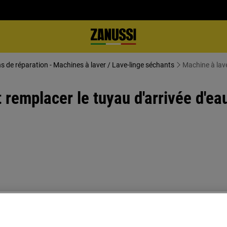
ns de réparation - Machines à laver / Lave-linge séchants
Machine à lave
remplacer le tuyau d'arrivée d'eau