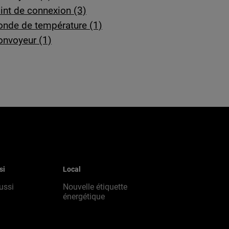
int de connexion (3)
onde de température (1)
onvoyeur (1)
si
Local
ussi
Nouvelle étiquette
énergétique