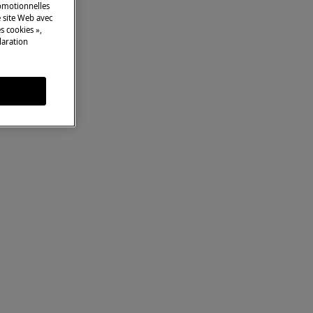
romotionnelles
 site Web avec
s cookies »,
laration
s