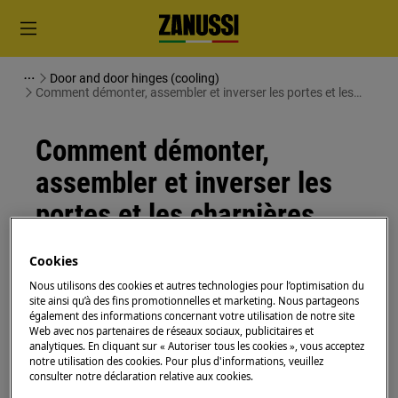
Door and door hinges (cooling)
Comment démonter, assembler et inverser les portes et les
charnières (13)
Comment démonter,
assembler et inverser les
portes et les charnières
(13)
Cookies
Nous utilisons des cookies et autres technologies pour l’optimisation du
Solution
site ainsi qu’à des fins promotionnelles et marketing. Nous partageons
également des informations concernant votre utilisation de notre site
Avant toute opération de maintenance, éteignez
Web avec nos partenaires de réseaux sociaux, publicitaires et
analytiques. En cliquant sur « Autoriser tous les cookies », vous acceptez
l'appareil et débranchez la fiche secteur de la
prise.
notre utilisation des cookies. Pour plus d'informations, veuillez
consulter notre déclaration relative aux cookies.
Faites toujours attention lorsque vous déplacez des