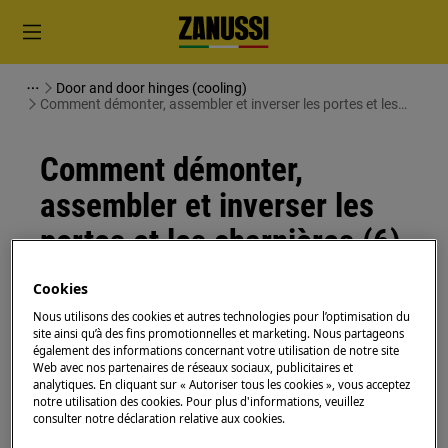
Door and door hinges (cooling)
Comment démonter, assembler et inverser les portes et les
charnières (6)
Comment démonter,
assembler et inverser les
portes et les charnières (6)
Cookies
Solution
Nous utilisons des cookies et autres technologies pour l’optimisation du
Avant toute opération de maintenance, éteignez
site ainsi qu’à des fins promotionnelles et marketing. Nous partageons
également des informations concernant votre utilisation de notre site
l'appareil et débranchez la fiche secteur de la
prise.
Web avec nos partenaires de réseaux sociaux, publicitaires et
analytiques. En cliquant sur « Autoriser tous les cookies », vous acceptez
Faites toujours attention lorsque vous déplacez des
notre utilisation des cookies. Pour plus d'informations, veuillez
consulter notre déclaration relative aux cookies.
appareils, pour les appareils lourds, il faut deux
personnes pour le déplacer.