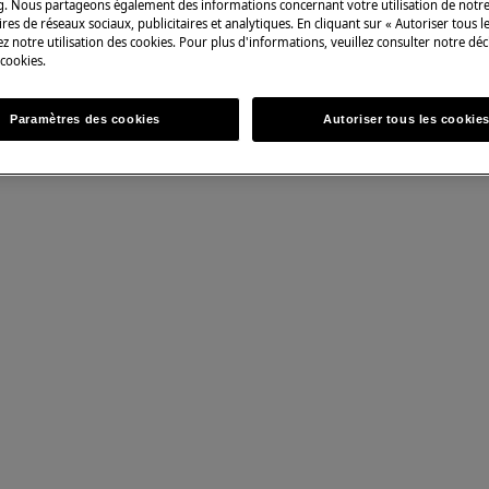
g. Nous partageons également des informations concernant votre utilisation de notre
res de réseaux sociaux, publicitaires et analytiques. En cliquant sur « Autoriser tous le
n non professionnelle peut avoir des
z notre utilisation des cookies. Pour plus d'informations, veuillez consulter notre déc
uée correctement.
 cookies.
Paramètres des cookies
Autoriser tous les cookie