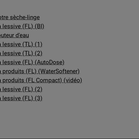
tre sèche-linge
lessive (FL) (BI)
uteur d'eau
lessive (TL) (1)
lessive (TL) (2)
 lessive (FL) (AutoDose)
 produits (FL) (WaterSoftener)
à produits (FL Compact) (vidéo)
lessive (FL) (2)
lessive (FL) (3)