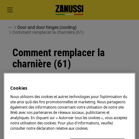
Door and door hinges (cooling)
Comment remplacer la charnière (61)
Comment remplacer la
charnière (61)
Solution
Cookies
Avant toute opération de maintenance, éteignez
Nous utilisons des cookies et autres technologies pour l’optimisation du
l'appareil et débranchez la fiche secteur de la
prise.
site ainsi qu’à des fins promotionnelles et marketing. Nous partageons
également des informations concernant votre utilisation de notre site
Faites toujours attention lorsque vous déplacez des
Web avec nos partenaires de réseaux sociaux, publicitaires et
analytiques. En cliquant sur « Autoriser tous les cookies », vous acceptez
appareils, pour les appareils lourds, il faut deux
notre utilisation des cookies. Pour plus d'informations, veuillez
personnes pour le déplacer.
consulter notre déclaration relative aux cookies.