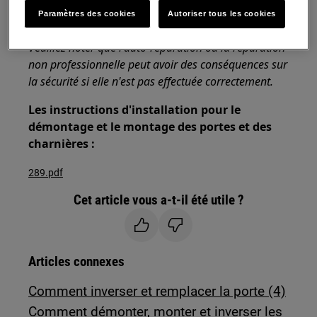
Utilisez toujours des gants de sécurité et des
Paramètres des cookies
Autoriser tous les cookies
chaussures fermées.
Veuillez noter que l'auto-réparation ou la réparation
non professionnelle peut avoir des conséquences sur
la sécurité si elle n'est pas effectuée correctement.
Les instructions d'installation pour le
démontage et le montage des portes et des
charnières :
289.pdf
Cet article vous a-t-il été utile ?
Articles connexes
Comment inverser et remplacer la porte (4)
Comment démonter, monter et inverser les