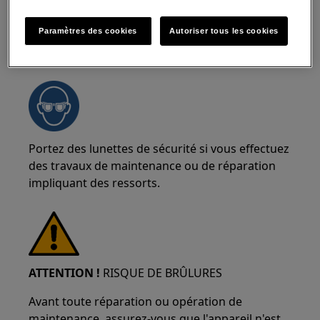
Paramètres des cookies
Autoriser tous les cookies
ATTENTION !
RISQUE DE BLESSURE AUX YEUX
Portez des lunettes de sécurité si vous effectuez
des travaux de maintenance ou de réparation
impliquant des ressorts.
ATTENTION !
RISQUE DE BRÛLURES
Avant toute réparation ou opération de
maintenance, assurez-vous que l'appareil n'est