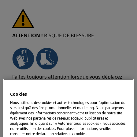
ATTENTION !
RISQUE DE BLESSURE
Faites toujours attention lorsque vous déplacez
des appareils. Pour les appareils lourds, il est
plus sûr que deux personnes les déplacent.
Cookies
Utilisez toujours des gants de sécurité et des
Nous utilisons des cookies et autres technologies pour l’optimisation du
chaussures de sécurité. Portez des gants de
site ainsi qu’à des fins promotionnelles et marketing. Nous partageons
sécurité en tout temps pour vous protéger des
également des informations concernant votre utilisation de notre site
Web avec nos partenaires de réseaux sociaux, publicitaires et
coupures dues aux bords tranchants.
analytiques. En cliquant sur « Autoriser tous les cookies », vous acceptez
notre utilisation des cookies. Pour plus d'informations, veuillez
consulter notre déclaration relative aux cookies.