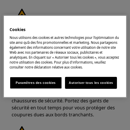
Cookies
ATTENTION !
RISQUE DE BLESSURE
Nous utilisons des cookies et autres technologies pour l’optimisation du
site ainsi qu’à des fins promotionnelles et marketing. Nous partageons
également des informations concernant votre utilisation de notre site
Web avec nos partenaires de réseaux sociaux, publicitaires et
analytiques. En cliquant sur « Autoriser tous les cookies », vous acceptez
notre utilisation des cookies. Pour plus d'informations, veuillez
consulter notre déclaration relative aux cookies.
Faites toujours attention lorsque vous déplacez
des appareils. Pour les appareils lourds, il est
Paramètres des cookies
Autoriser tous les cookies
plus sûr que deux personnes les déplacent.
Utilisez toujours des gants de sécurité et des
chaussures de sécurité. Portez des gants de
sécurité en tout temps pour vous protéger des
coupures dues aux bords tranchants.