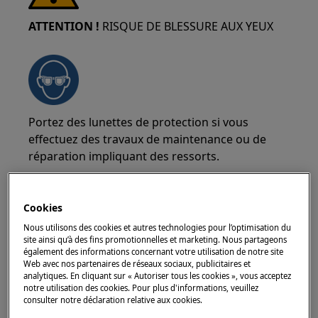
ATTENTION !
RISQUE DE BLESSURE AUX YEUX
Portez des lunettes de protection si vous
effectuez des travaux de maintenance ou de
réparation impliquant des ressorts.
Cookies
Nous utilisons des cookies et autres technologies pour l’optimisation du
site ainsi qu’à des fins promotionnelles et marketing. Nous partageons
ATTENTION !
RISQUE DE BRÛLURES
également des informations concernant votre utilisation de notre site
Web avec nos partenaires de réseaux sociaux, publicitaires et
Avant toute réparation ou opération de
analytiques. En cliquant sur « Autoriser tous les cookies », vous acceptez
notre utilisation des cookies. Pour plus d'informations, veuillez
maintenance, assurez-vous que l'appareil n'est
consulter notre déclaration relative aux cookies.
pas chaud.