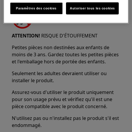
Paramètres des cookies
Autoriser tous les cookies
ATTENTION!
RISQUE D'ÉTOUFFEMENT
Petites pièces non destinées aux enfants de
moins de 3 ans. Gardez toutes les petites pièces
et l'emballage hors de portée des enfants.
Seulement les adultes devraient utiliser ou
installer le produit.
Assurez-vous d'utiliser le produit uniquement
pour son usage prévu et vérifiez qu'il est une
pièce compatible avec le produit concerné.
N'utilisez pas ou n'installez pas le produit s'il est
endommagé.