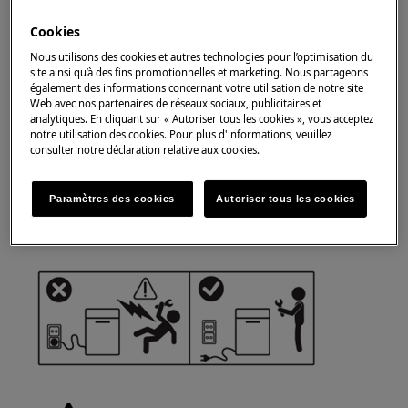
maintenance.
Cookies
https://www.electrolux.com/support/user-manuals/
Nous utilisons des cookies et autres technologies pour l’optimisation du
site ainsi qu’à des fins promotionnelles et marketing. Nous partageons
également des informations concernant votre utilisation de notre site
Web avec nos partenaires de réseaux sociaux, publicitaires et
analytiques. En cliquant sur « Autoriser tous les cookies », vous acceptez
notre utilisation des cookies. Pour plus d'informations, veuillez
consulter notre déclaration relative aux cookies.
ATTENTION !
RISQUE DE CHOC ÉLECTRIQUE
Avant toute réparation ou opération de
Paramètres des cookies
Autoriser tous les cookies
maintenance, désactivez l'appareil et
débranchez la prise du secteur.