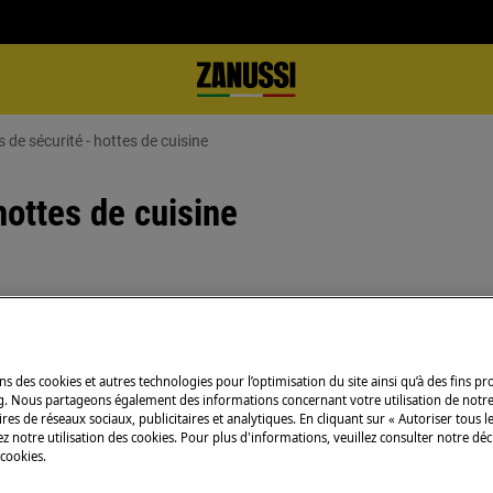
 de sécurité - hottes de cuisine
hottes de cuisine
ns des cookies et autres technologies pour l’optimisation du site ainsi qu’à des fins p
g. Nous partageons également des informations concernant votre utilisation de notre
res de réseaux sociaux, publicitaires et analytiques. En cliquant sur « Autoriser tous le
z notre utilisation des cookies. Pour plus d'informations, veuillez consulter notre déc
 du manuel d'utilisation de votre
 cookies.
u de maintenance.