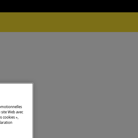
romotionnelles
 site Web avec
s cookies »,
laration