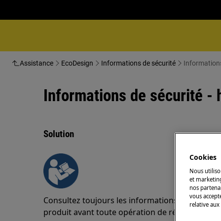
Assistance
EcoDesign
Informations de sécurité
Informations
Informations de sécurité - 
Solution
Cookies
Nous utiliso
et marketin
nos partenai
vous accepte
Consultez toujours les informations de sécurité
relative aux
produit avant toute opération de réparation o