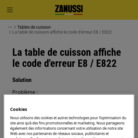
Tables de cuisson
La table de cuisson affiche le code d'erreur E8 / E822
La table de cuisson affiche
le code d'erreur E8 / E822
Solution
Problème :
La table de cuisson affiche le code d'erreur
Cookies
E8/ E822. Elle n'est connectée qu'à une
Nous utilisons des cookies et autres technologies pour l’optimisation du
seule phase.
site ainsi qu’à des fins promotionnelles et marketing. Nous partageons
également des informations concernant votre utilisation de notre site
Concerne :
Web avec nos partenaires de réseaux sociaux, publicitaires et