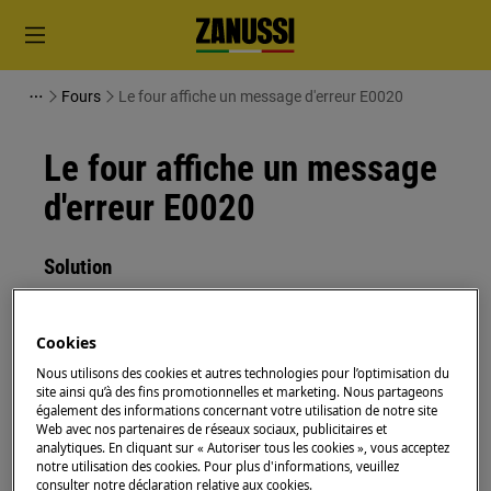
Fours
Le four affiche un message d'erreur E0020
Le four affiche un message
d'erreur E0020
Solution
Problème :
Cookies
Le code d'erreur E0020 s'affiche sur le four.
Nous utilisons des cookies et autres technologies pour l’optimisation du
L'éclairage interne du four ne fonctionne
site ainsi qu’à des fins promotionnelles et marketing. Nous partageons
pas
également des informations concernant votre utilisation de notre site
Web avec nos partenaires de réseaux sociaux, publicitaires et
Concerne :
analytiques. En cliquant sur « Autoriser tous les cookies », vous acceptez
notre utilisation des cookies. Pour plus d'informations, veuillez
consulter notre déclaration relative aux cookies.
Four intégré