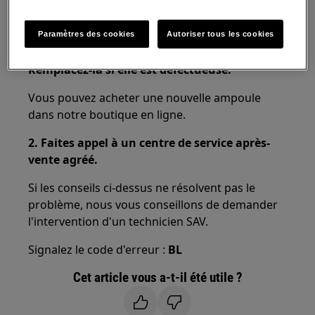
Résolution :
Paramètres des cookies
Autoriser tous les cookies
1. Vérifiez l'ampoule à l'intérieur du four.
Remplacez-la si elle est défectueuse.
Vous pouvez acheter une nouvelle ampoule
dans notre boutique en ligne.
2. Faites appel à un centre de service après-
vente agréé.
Si les conseils ci-dessus ne résolvent pas le
problème, nous vous conseillons de demander
l'intervention d'un technicien SAV.
Signalez le code d'erreur :
BL
Cet article vous a-t-il été utile ?