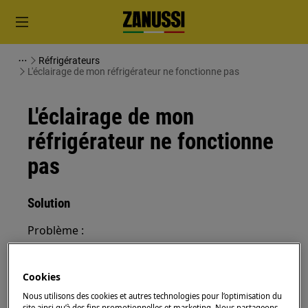
Réfrigérateurs
L'éclairage de mon réfrigérateur ne fonctionne pas
L'éclairage de mon
réfrigérateur ne fonctionne
pas
Solution
Problème :
L'éclairage intérieur de mon congélateur /
réfrigérateur / réfrigérateur-congélateur /
Cookies
cave à vin ne fonctionne pas
Nous utilisons des cookies et autres technologies pour l’optimisation du
site ainsi qu’à des fins promotionnelles et marketing. Nous partageons