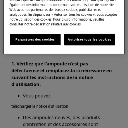
Concerne :
également des informations concernant votre utilisation de notre site
Web avec nos partenaires de réseaux sociaux, publicitaires et
Congélateur coffre
analytiques. En cliquant sur « Autoriser tous les cookies », vous acceptez
notre utilisation des cookies. Pour plus d'informations, veuillez
Réfrigérateur-congélateur
consulter notre déclaration relative aux cookies.
Congélateur armoire
Réfrigérateur
Paramètres des cookies
Autoriser tous les cookies
Cave à vin
Résolution :
1. Vérifiez que l'ampoule n'est pas
défectueuse et remplacez-la si nécessaire en
suivant les instructions de la notice
d'utilisation.
Vous pouvez
télécharger la notice d'utilisation
Des ampoules neuves, des produits
d'entretien et des accessoires sont