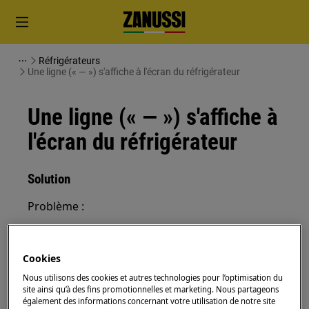
Réfrigérateurs
Une ligne (« — ») s'affiche à l'écran du réfrigérateur
Une ligne (« — ») s'affiche à
l'écran du réfrigérateur
Solution
Problème :
Des tirets « — » s'affichent à l'écran du
réfrigérateur.
Cookies
La température interne du réfrigérateur
Nous utilisons des cookies et autres technologies pour l’optimisation du
est inférieure à 0°C
site ainsi qu’à des fins promotionnelles et marketing. Nous partageons
également des informations concernant votre utilisation de notre site
Concerne :