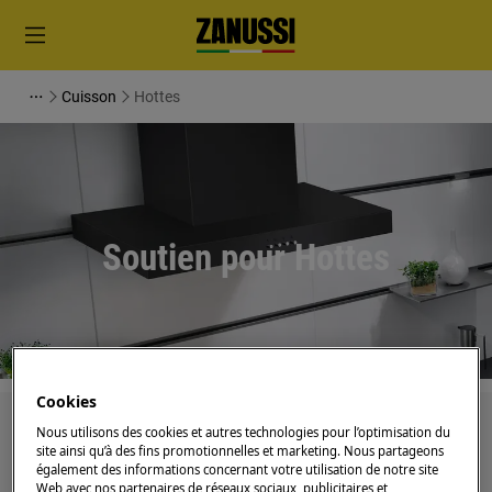
Cuisson
Hottes
Soutien pour Hottes
Cookies
Recherchez parmi nos articles d'assistance
Nous utilisons des cookies et autres technologies pour l’optimisation du
site ainsi qu’à des fins promotionnelles et marketing. Nous partageons
également des informations concernant votre utilisation de notre site
Web avec nos partenaires de réseaux sociaux, publicitaires et